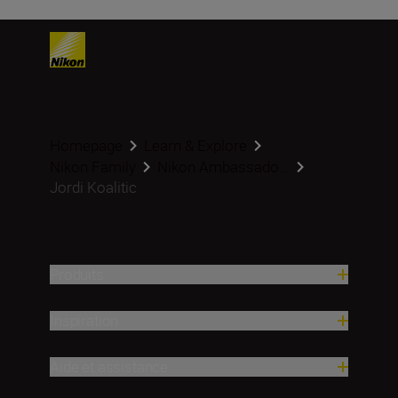
Homepage
Learn & Explore
Nikon Family
Nikon Ambassado...
Jordi Koalitic
Produits
Inspiration
Aide et assistance