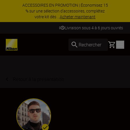
ACCESSOIRES EN PROMOTION | Économisez 15
% sur une sélection d’accessoires, complétez
votre kit dès ...
Acheter maintenant
Livraison sous 4 à 6 jours ouvrés
Basket
Rechercher
Retour à la présentation