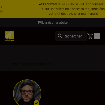
ACCESSOIRES EN PROMOTION | Économisez 15
% sur une sélection d’accessoires, complétez
votre kit dès ...
Acheter maintenant
Livraison sous 4 à 6 jours ouvrés
Basket
Rechercher
Retour à la présentation