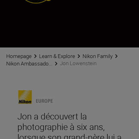
Jon Lowenstein
Ambassadeur
•
Documentaire et reportage
Homepage
Learn & Explore
Nikon Family
Jon Lowenstein
Nikon Ambassado...
Jon a découvert la
photographie à six ans,
lorsque son grand-père lui a