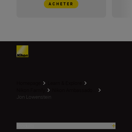
ACHETER
Homepage
Learn & Explore
Nikon Family
Nikon Ambassado...
Jon Lowenstein
Produits