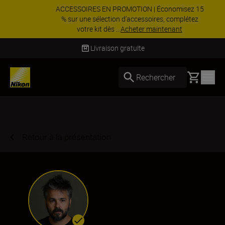
ACCESSOIRES EN PROMOTION | Économisez 15
% sur une sélection d’accessoires, complétez
votre kit dès ...
Acheter maintenant
Livraison sous 4 à 6 jours ouvrés
Basket
Rechercher
Retour à la présentation