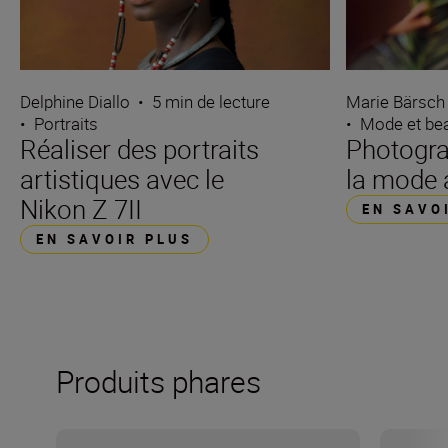
Delphine Diallo
•
5 min de lecture
Marie Bärsch
•
Portraits
•
Mode et be
Réaliser des portraits
Photograp
artistiques avec le
la mode a
Nikon Z 7II
EN SAVO
EN SAVOIR PLUS
Produits phares