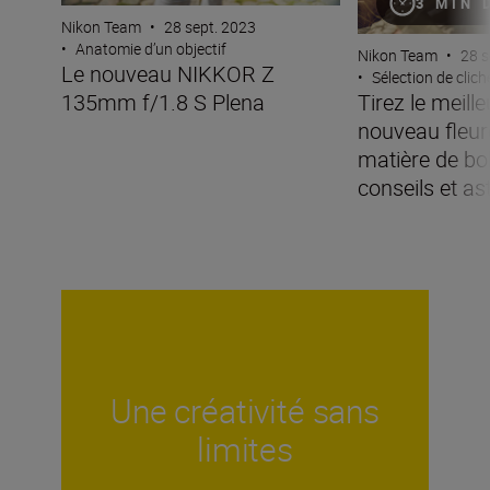
3 MIN 
Nikon Team
•
28 sept. 2023
•
Anatomie d’un objectif
Nikon Team
•
28 s
Le nouveau NIKKOR Z
•
Sélection de clic
135mm f/1.8 S Plena
Tirez le meille
nouveau fleur
matière de bok
conseils et as
Une créativité sans
limites