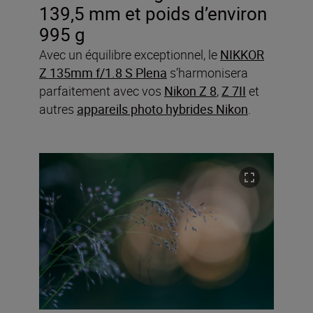
139,5 mm et poids d’environ
995 g
Avec un équilibre exceptionnel, le
NIKKOR
Z 135mm f/1.8 S Plena
s’harmonisera
parfaitement avec vos
Nikon Z 8
,
Z 7II
et
autres
appareils photo hybrides Nikon
.