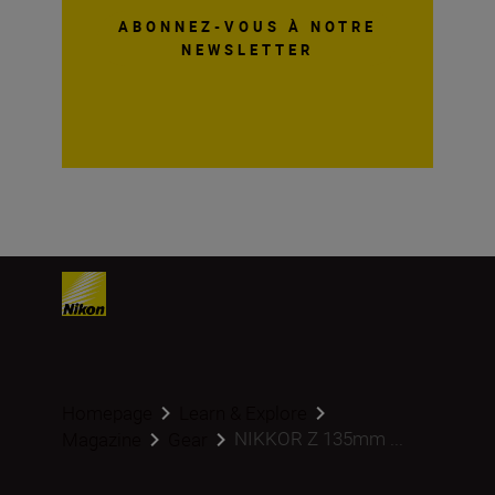
ABONNEZ-VOUS À NOTRE
NEWSLETTER
Homepage
Learn & Explore
NIKKOR Z 135mm ...
Magazine
Gear