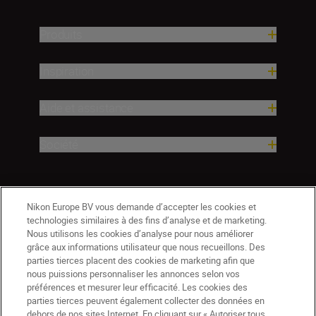
Produits
Inspiration
Aide et assistance
Société
Nikon Europe BV vous demande d’accepter les cookies et
technologies similaires à des fins d’analyse et de marketing.
Nous utilisons les cookies d’analyse pour nous améliorer
grâce aux informations utilisateur que nous recueillons. Des
parties tierces placent des cookies de marketing afin que
nous puissions personnaliser les annonces selon vos
préférences et mesurer leur efficacité. Les cookies des
parties tierces peuvent également collecter des données en
dehors de nos sites Internet. En cliquant sur « Autoriser tous