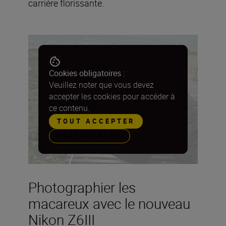
carrière florissante.
Cookies obligatoires :
Veuillez noter que vous devez
accepter les cookies pour accéder à
ce contenu.
TOUT ACCEPTER
PRÉFÉRENCES
Photographier les
macareux avec le nouveau
Nikon Z6III