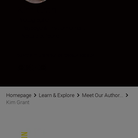
Kim Grant
Photographe
•
Paysage & Environnement
•
Nature et faune
Suivre Kim Grant sur les réseaux sociaux
Homepage
Learn & Explore
Meet Our Author...
Kim Grant