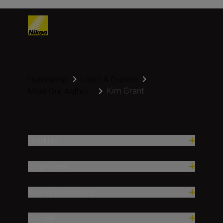
Homepage
Learn & Explore
Kim Grant
Meet Our Author...
Produits
Inspiration
Aide et assistance
Société