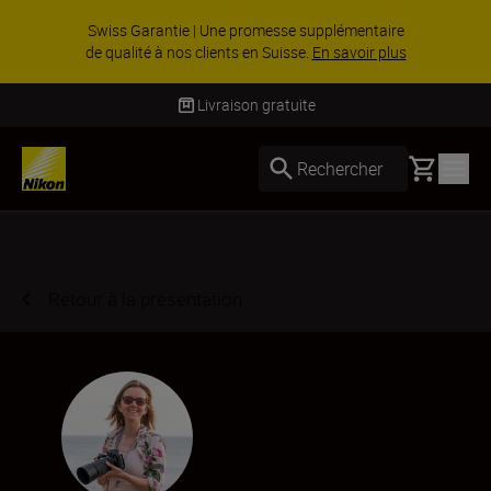
ACCESSOIRES EN PROMOTION | Économisez 15
% sur une sélection d’accessoires, complétez
votre kit dès ...
Acheter maintenant
Livraison sous 4 à 6 jours ouvrés
Basket
Rechercher
Retour à la présentation