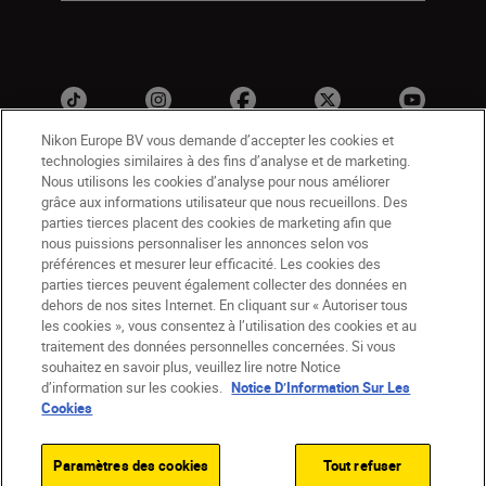
Nikon Europe BV vous demande d’accepter les cookies et
technologies similaires à des fins d’analyse et de marketing.
Nous utilisons les cookies d’analyse pour nous améliorer
grâce aux informations utilisateur que nous recueillons. Des
parties tierces placent des cookies de marketing afin que
nous puissions personnaliser les annonces selon vos
préférences et mesurer leur efficacité. Les cookies des
CH
Nikon Sites
parties tierces peuvent également collecter des données en
dehors de nos sites Internet. En cliquant sur « Autoriser tous
Contactez-nous
Avis de confidentialité
les cookies », vous consentez à l’utilisation des cookies et au
Conditions d’utilisation
traitement des données personnelles concernées. Si vous
CVG de la boutique Nikon Store
souhaitez en savoir plus, veuillez lire notre Notice
d’information sur les cookies.
Notice D’Information Sur Les
Notice d’information sur les cookies
Accessibilité
Cookies
Paramètres des cookies
© 2026 Nikon
Paramètres des cookies
Tout refuser