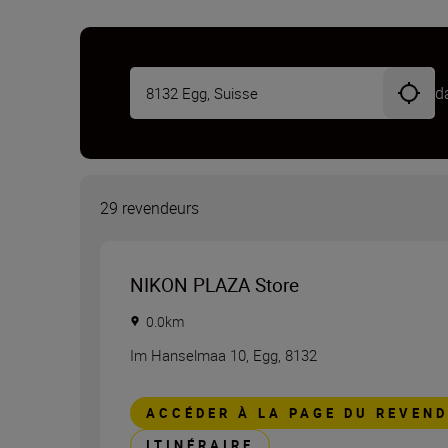
d
29 revendeurs
NIKON PLAZA Store
0.0
km
Im Hanselmaa 10
,
Egg
,
8132
ACCÉDER À LA PAGE DU REVEN
ITINÉRAIRE