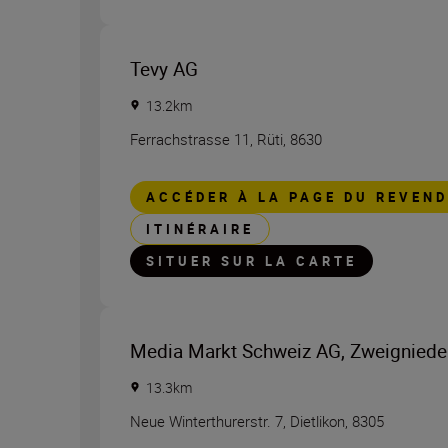
Tevy AG
13.2
km
Ferrachstrasse 11
,
Rüti
,
8630
ACCÉDER À LA PAGE DU REVEN
ITINÉRAIRE
SITUER SUR LA CARTE
Media Markt Schweiz AG, Zweigniede
13.3
km
Neue Winterthurerstr. 7
,
Dietlikon
,
8305