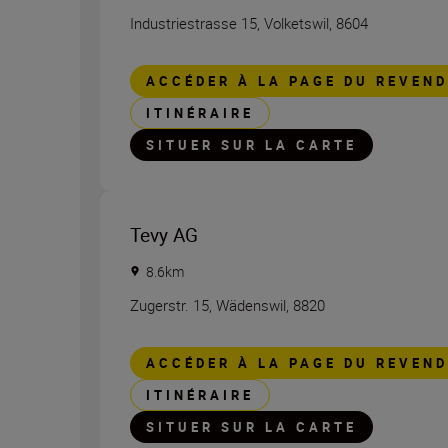
Industriestrasse 15
,
Volketswil
,
8604
ACCÉDER À LA PAGE DU REVEN
ITINÉRAIRE
SITUER SUR LA CARTE
Tevy AG
8.6
km
Zugerstr. 15
,
Wädenswil
,
8820
ACCÉDER À LA PAGE DU REVEN
ITINÉRAIRE
SITUER SUR LA CARTE