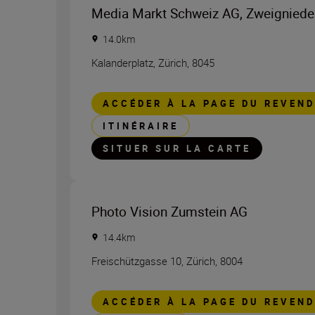
Media Markt Schweiz AG, Zweigniede
14.0
km
Kalanderplatz
,
Zürich
,
8045
ACCÉDER À LA PAGE DU REVEN
ITINÉRAIRE
SITUER SUR LA CARTE
Photo Vision Zumstein AG
14.4
km
Freischützgasse 10
,
Zürich
,
8004
ACCÉDER À LA PAGE DU REVEN