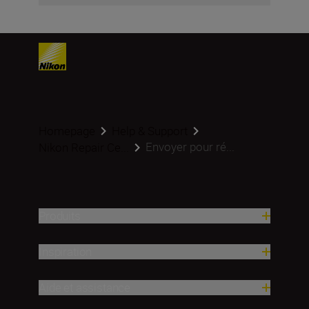
Homepage
Help & Support
Envoyer pour ré...
Nikon Repair Ce...
Produits
Inspiration
Aide et assistance