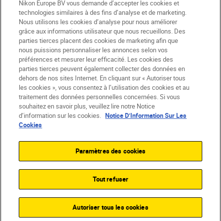
Nikon Europe BV vous demande d’accepter les cookies et
technologies similaires à des fins d’analyse et de marketing.
Nous utilisons les cookies d’analyse pour nous améliorer
grâce aux informations utilisateur que nous recueillons. Des
parties tierces placent des cookies de marketing afin que
nous puissions personnaliser les annonces selon vos
CH
Nikon Sites
préférences et mesurer leur efficacité. Les cookies des
Contactez-nous
Avis de confidentialité
parties tierces peuvent également collecter des données en
dehors de nos sites Internet. En cliquant sur « Autoriser tous
Conditions d’utilisation
les cookies », vous consentez à l’utilisation des cookies et au
CVG de la boutique Nikon Store
traitement des données personnelles concernées. Si vous
Notice d’information sur les cookies
Accessibilité
souhaitez en savoir plus, veuillez lire notre Notice
Paramètres des cookies
d’information sur les cookies.
Notice D’Information Sur Les
© 2026 Nikon
Cookies
Paramètres des cookies
SKIP
Tout refuser
Autoriser tous les cookies