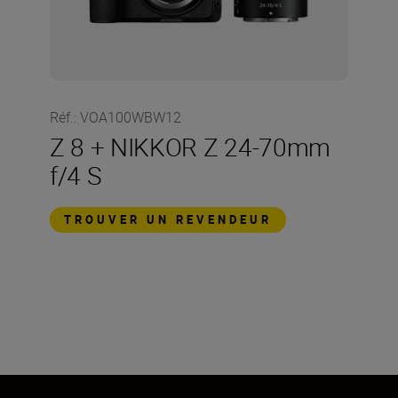
Réf.
:
VOA100WBW12
Z 8 + NIKKOR Z 24-70mm
f/4 S
TROUVER UN REVENDEUR