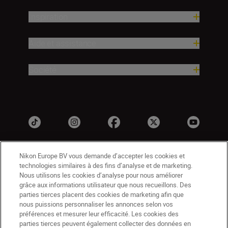
Inspiration
Aide et assistance
Société
Nikon Europe BV vous demande d’accepter les cookies et
technologies similaires à des fins d’analyse et de marketing.
Nous utilisons les cookies d’analyse pour nous améliorer
grâce aux informations utilisateur que nous recueillons. Des
parties tierces placent des cookies de marketing afin que
nous puissions personnaliser les annonces selon vos
CH
Nikon Sites
préférences et mesurer leur efficacité. Les cookies des
Contactez-nous
Avis de confidentialité
parties tierces peuvent également collecter des données en