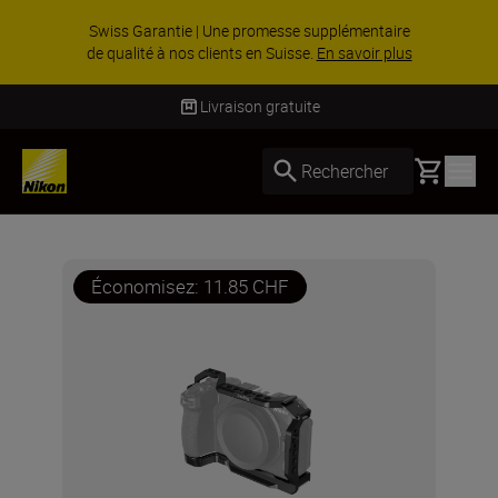
ACCESSOIRES EN PROMOTION | Économisez 15
% sur une sélection d’accessoires, complétez
votre kit dès ...
Acheter maintenant
Livraison gratuite
Basket
Rechercher
Économisez: 11.85 CHF