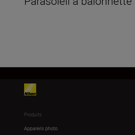
Parasoleil à baïonnette
Produits
Appareils photo