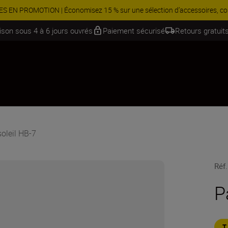
 Économisez 15 % sur une sélection d’accessoires, complétez votre kit
aison sous 4 à 6 jours ouvrés
Paiement sécurisé
Retours gratuits
soleil HB-7
Réf.
P