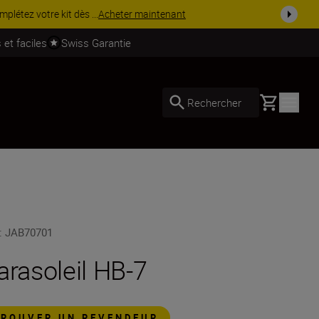
 dès ...
Acheter maintenant
 et faciles
Swiss Garantie
Basket
Rechercher
:
JAB70701
arasoleil HB-7
TROUVER UN REVENDEUR