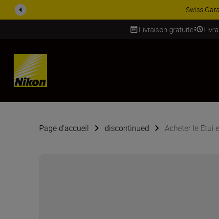
Swiss Gara
Livraison gratuite
Livr
SKIP
Page d’accueil
discontinued
Acheter le Étui