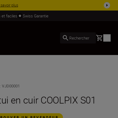
 savoir plus
 et faciles
Swiss Garantie
Basket
Rechercher
:
VJD00001
tui en cuir COOLPIX S01
TROUVER UN REVENDEUR