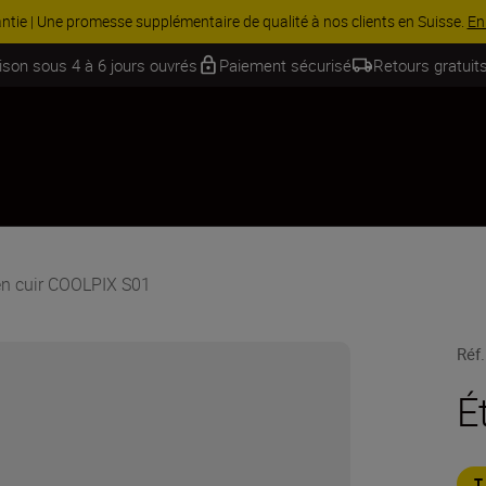
ntie | Une promesse supplémentaire de qualité à nos clients en Suisse.
En
aison sous 4 à 6 jours ouvrés
Paiement sécurisé
Retours gratuits
 en cuir COOLPIX S01
Réf.
É