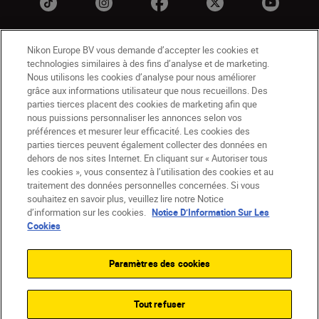
Nikon Europe BV vous demande d’accepter les cookies et
technologies similaires à des fins d’analyse et de marketing.
Nous utilisons les cookies d’analyse pour nous améliorer
grâce aux informations utilisateur que nous recueillons. Des
parties tierces placent des cookies de marketing afin que
nous puissions personnaliser les annonces selon vos
CH
Nikon Sites
préférences et mesurer leur efficacité. Les cookies des
Contactez-nous
Avis de confidentialité
parties tierces peuvent également collecter des données en
dehors de nos sites Internet. En cliquant sur « Autoriser tous
Conditions d’utilisation
les cookies », vous consentez à l’utilisation des cookies et au
CVG de la boutique Nikon Store
traitement des données personnelles concernées. Si vous
Notice d’information sur les cookies
Accessibilité
souhaitez en savoir plus, veuillez lire notre Notice
Paramètres des cookies
d’information sur les cookies.
Notice D’Information Sur Les
© 2026 Nikon
Cookies
Paramètres des cookies
SKIP
Tout refuser