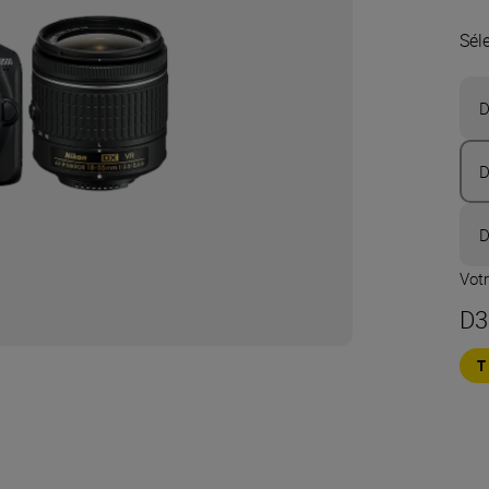
Sél
D
D
D
Votr
D3