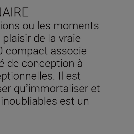
NAIRE
sions ou les moments
plaisir de la vraie
0 compact associe
é de conception à
ionnelles. Il est
ser quʼimmortaliser et
noubliables est un