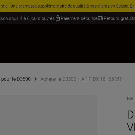
TION | Économisez 15 % sur une sélection d’accessoires, complétez votr
aison sous 4 à 6 jours ouvrés
Paiement sécurisé
Retours gratuits
 pour le D3500
Acheter le D3500 + AF-P DX 18–55 VR
Réf.
D
V