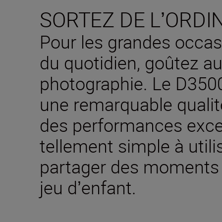
SORTEZ DE LʼORDI
Pour les grandes occa
du quotidien, goûtez au 
photographie. Le D350
une remarquable qualit
des performances except
tellement simple à utili
partager des moments i
jeu dʼenfant.