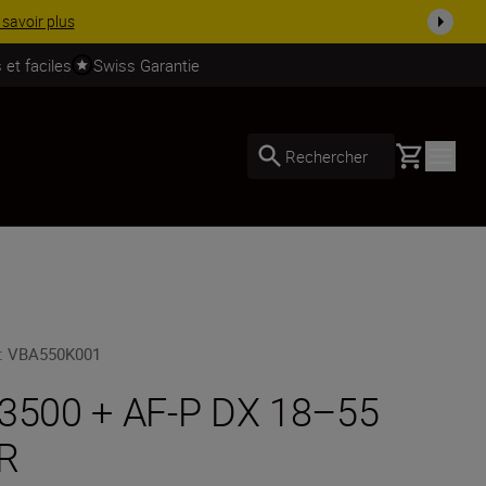
e kit dès ...
Acheter maintenant
 et faciles
Swiss Garantie
Basket
Rechercher
:
VBA550K001
3500 + AF-P DX 18–55
R