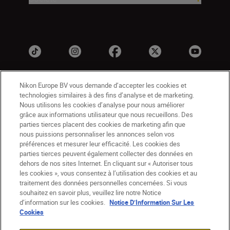
Nikon Europe BV vous demande d’accepter les cookies et
technologies similaires à des fins d’analyse et de marketing.
Nous utilisons les cookies d’analyse pour nous améliorer
grâce aux informations utilisateur que nous recueillons. Des
parties tierces placent des cookies de marketing afin que
nous puissions personnaliser les annonces selon vos
CH
Nikon Sites
préférences et mesurer leur efficacité. Les cookies des
Contactez-nous
Avis de confidentialité
parties tierces peuvent également collecter des données en
dehors de nos sites Internet. En cliquant sur « Autoriser tous
Conditions d’utilisation
les cookies », vous consentez à l’utilisation des cookies et au
CVG de la boutique Nikon Store
traitement des données personnelles concernées. Si vous
Notice d’information sur les cookies
Accessibilité
souhaitez en savoir plus, veuillez lire notre Notice
Paramètres des cookies
d’information sur les cookies.
Notice D’Information Sur Les
© 2026 Nikon
Cookies