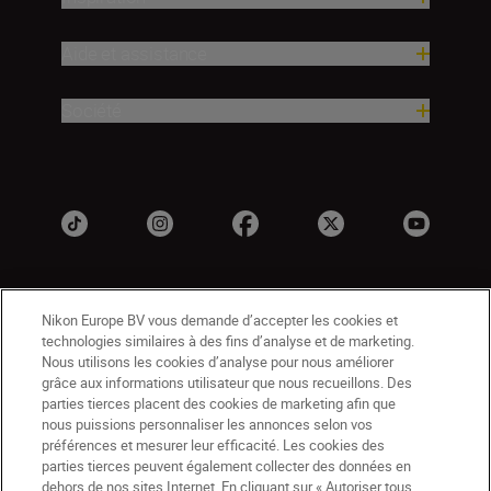
Aide et assistance
Société
Nikon Europe BV vous demande d’accepter les cookies et
technologies similaires à des fins d’analyse et de marketing.
Nous utilisons les cookies d’analyse pour nous améliorer
grâce aux informations utilisateur que nous recueillons. Des
parties tierces placent des cookies de marketing afin que
CH
Nikon Sites
nous puissions personnaliser les annonces selon vos
Contactez-nous
Avis de confidentialité
préférences et mesurer leur efficacité. Les cookies des
Conditions d’utilisation
parties tierces peuvent également collecter des données en
dehors de nos sites Internet. En cliquant sur « Autoriser tous