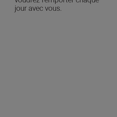
jour avec vous.
Technical Specifications
Focale
18-55mm
Ouverture maximale
f/3.5-5.6