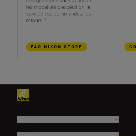
Des questions sur vos achats,
les modalités d’expédition, le
suivi de vos commandes, les
retours ?
FAQ NIKON STORE
C
Produits
Inspiration