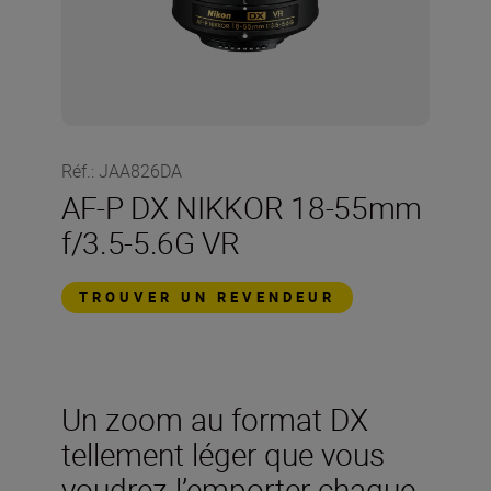
Réf.
:
JAA826DA
AF-P DX NIKKOR 18-55mm
f/3.5-5.6G VR
TROUVER UN REVENDEUR
Un zoom au format DX
tellement léger que vous
voudrez l’emporter chaque