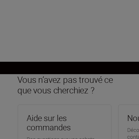
Ouverture minimale
f/22-38
Charger plus
Vous n’avez pas trouvé ce
que vous cherchiez ?
Aide sur les
Nou
commandes
Déco
cont