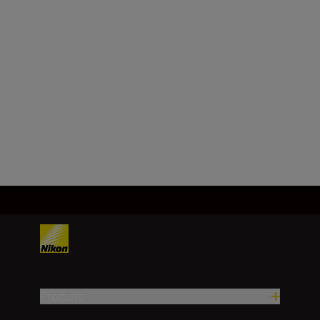
Champ angulaire
(réel/degrés)
6.5
Charger plus
Produits