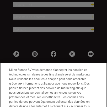
Inspiration
Aide et assistance
Société
Nikon Europe BV vous demande d’accepter les cookies et
technologies similaires à des fins d’analyse et de marketing.
Nous utilisons les cookies d’analyse pour nous améliorer
grâce aux informations utilisateur que nous recueillons. Des
parties tierces placent des cookies de marketing afin que
nous puissions personnaliser les annonces selon vos
CH
Nikon Sites
préférences et mesurer leur efficacité. Les cookies des
Contactez-nous
Avis de confidentialité
parties tierces peuvent également collecter des données en
dehors de nos sites Internet. En cliquant sur « Autoriser tous
Conditions d’utilisation