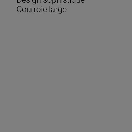
Courroie large
Caractéristiques
techniques
Grossissement (x)
10
Diamètre de l’objectif (mm)
50