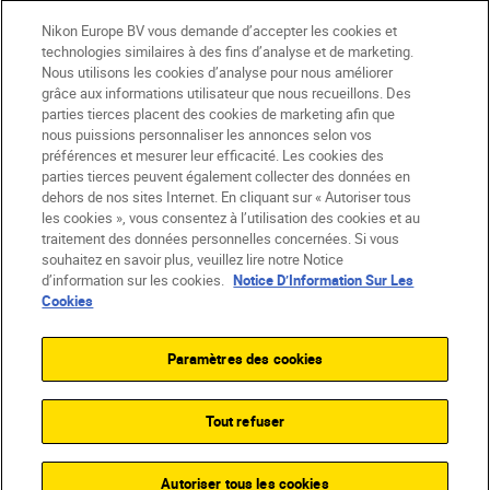
Nikon Europe BV vous demande d’accepter les cookies et
technologies similaires à des fins d’analyse et de marketing.
Nous utilisons les cookies d’analyse pour nous améliorer
grâce aux informations utilisateur que nous recueillons. Des
parties tierces placent des cookies de marketing afin que
CH
Nikon Sites
nous puissions personnaliser les annonces selon vos
Contactez-nous
Avis de confidentialité
préférences et mesurer leur efficacité. Les cookies des
Conditions d’utilisation
parties tierces peuvent également collecter des données en
dehors de nos sites Internet. En cliquant sur « Autoriser tous
CVG de la boutique Nikon Store
les cookies », vous consentez à l’utilisation des cookies et au
Notice d’information sur les cookies
Accessibilité
traitement des données personnelles concernées. Si vous
Paramètres des cookies
souhaitez en savoir plus, veuillez lire notre Notice
© 2026 Nikon
d’information sur les cookies.
Notice D’Information Sur Les
Cookies
Paramètres des cookies
SKIP
Tout refuser
Autoriser tous les cookies