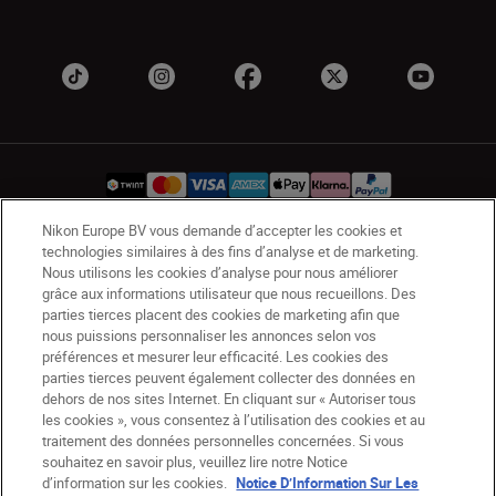
Nikon Europe BV vous demande d’accepter les cookies et
technologies similaires à des fins d’analyse et de marketing.
CH
Nikon Sites
Nous utilisons les cookies d’analyse pour nous améliorer
Contactez-nous
Avis de confidentialité
grâce aux informations utilisateur que nous recueillons. Des
parties tierces placent des cookies de marketing afin que
Conditions d’utilisation
nous puissions personnaliser les annonces selon vos
CVG de la boutique Nikon Store
préférences et mesurer leur efficacité. Les cookies des
Notice d’information sur les cookies
Accessibilité
parties tierces peuvent également collecter des données en
dehors de nos sites Internet. En cliquant sur « Autoriser tous
Paramètres des cookies
les cookies », vous consentez à l’utilisation des cookies et au
© 2026 Nikon
traitement des données personnelles concernées. Si vous
souhaitez en savoir plus, veuillez lire notre Notice
d’information sur les cookies.
Notice D’Information Sur Les