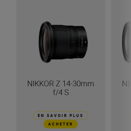
NIKKOR Z 14-30mm
NI
f/4 S
EN SAVOIR PLUS
ACHETER