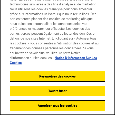
technologies similaires à des fins d’analyse et de marketing.
Nous utilisons les cookies d’analyse pour nous améliorer
grâce aux informations utilisateur que nous recueillons. Des
parties tierces placent des cookies de marketing afin que
nous puissions personnaliser les annonces selon vos
préférences et mesurer leur efficacité. Les cookies des
parties tierces peuvent également collecter des données en
dehors de nos sites Internet. En cliquant sur « Autoriser tous
les cookies », vous consentez à l’utilisation des cookies et au
traitement des données personnelles concernées. Si vous
souhaitez en savoir plus, veuillez lire notre Notice
d’information sur les cookies.
Notice D’Information Sur Les
Cookies
Nikon Team
•
4 min de lecture
Nikon Team
Comprendre ce qu’est la
•
Les bases d
Le bokeh
Paramètres des cookies
focale
débutant
EN SAVOIR PLUS
Tout refuser
EN SAVO
Autoriser tous les cookies