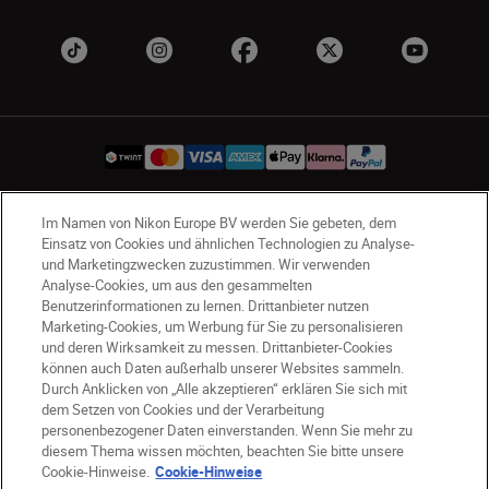
Im Namen von Nikon Europe BV werden Sie gebeten, dem
CH
Nikon Sites
Einsatz von Cookies und ähnlichen Technologien zu Analyse-
Kontaktieren Sie uns
Datenschutzhinweis
und Marketingzwecken zuzustimmen. Wir verwenden
Analyse-Cookies, um aus den gesammelten
Nutzungsbedingungen
Benutzerinformationen zu lernen. Drittanbieter nutzen
Geschäftsbedingungen des Nikon Stores
Marketing-Cookies, um Werbung für Sie zu personalisieren
Cookie-Hinweise
Barrierefreiheit
und deren Wirksamkeit zu messen. Drittanbieter-Cookies
können auch Daten außerhalb unserer Websites sammeln.
Cookie-Einstellungen
Durch Anklicken von „Alle akzeptieren“ erklären Sie sich mit
© 2026 Nikon
dem Setzen von Cookies und der Verarbeitung
personenbezogener Daten einverstanden. Wenn Sie mehr zu
diesem Thema wissen möchten, beachten Sie bitte unsere
Cookie-Hinweise.
Cookie-Hinweise
SKIP