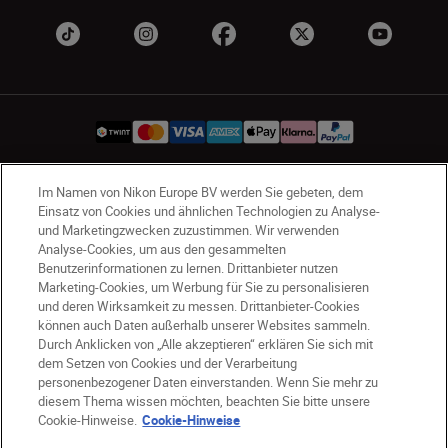
Im Namen von Nikon Europe BV werden Sie gebeten, dem
CH
Nikon Sites
Einsatz von Cookies und ähnlichen Technologien zu Analyse-
Kontaktieren Sie uns
Datenschutzhinweis
und Marketingzwecken zuzustimmen. Wir verwenden
Analyse-Cookies, um aus den gesammelten
Nutzungsbedingungen
Benutzerinformationen zu lernen. Drittanbieter nutzen
Geschäftsbedingungen des Nikon Stores
Marketing-Cookies, um Werbung für Sie zu personalisieren
Cookie-Hinweise
Barrierefreiheit
und deren Wirksamkeit zu messen. Drittanbieter-Cookies
können auch Daten außerhalb unserer Websites sammeln.
Cookie-Einstellungen
Durch Anklicken von „Alle akzeptieren“ erklären Sie sich mit
© 2026 Nikon
dem Setzen von Cookies und der Verarbeitung
personenbezogener Daten einverstanden. Wenn Sie mehr zu
diesem Thema wissen möchten, beachten Sie bitte unsere
Cookie-Hinweise.
Cookie-Hinweise
SKIP